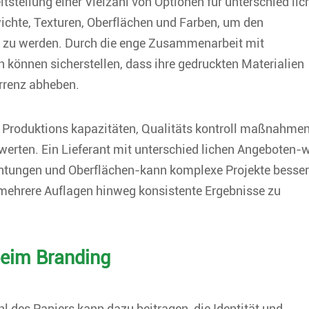
eitstellung einer Vielzahl von Optionen für unterschied lic
ichte, Texturen, Oberflächen und Farben, um den
ht zu werden. Durch die enge Zusammenarbeit mit
können sicherstellen, dass ihre gedruckten Materialien
urrenz abheben.
hre Produktions kapazitäten, Qualitäts kontroll maßnahme
werten. Ein Lieferant mit unterschied lichen Angeboten-
ichtungen und Oberflächen-kann komplexe Projekte besser
 mehrere Auflagen hinweg konsistente Ergebnisse zu
beim Branding
hl des Papiers kann dazu beitragen, die Identität und