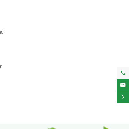
nd
en


