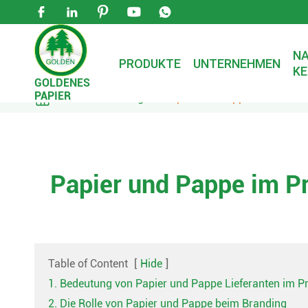





NA
PRODUKTE
UNTERNEHMEN
KE
GOLDENES
PAPIER

Zuhause
Blog
Papier und Pappe im Premi
Papier und Pappe im 
Table of Content
[
Hide
]
1. Bedeutung von Papier und Pappe Lieferanten im 
2. Die Rolle von Papier und Pappe beim Branding