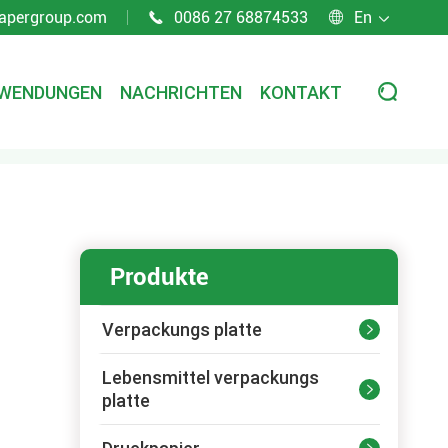
apergroup.com
0086 27 68874533
En



WENDUNGEN
NACHRICHTEN
KONTAKT

Produkte
Verpackungs platte

Lebensmittel verpackungs

platte