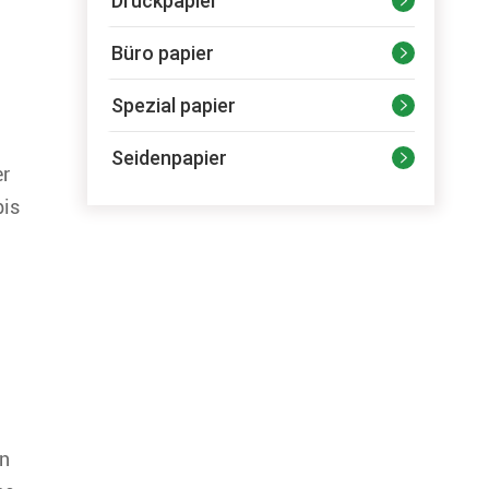
Druckpapier

Büro papier

Spezial papier

Seidenpapier

er
bis
on