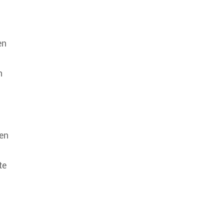
en
n
den
,
te