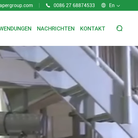
apergroup.com
0086 27 68874533
En



WENDUNGEN
NACHRICHTEN
KONTAKT
