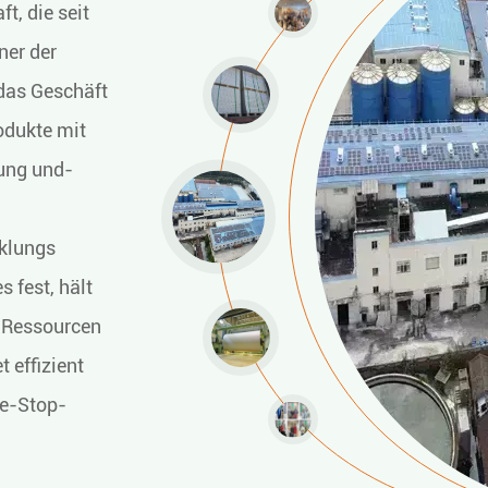
t, die seit
ner der
das Geschäft
odukte mit
tung und-
cklungs
 fest, hält
ie Ressourcen
 effizient
ne-Stop-