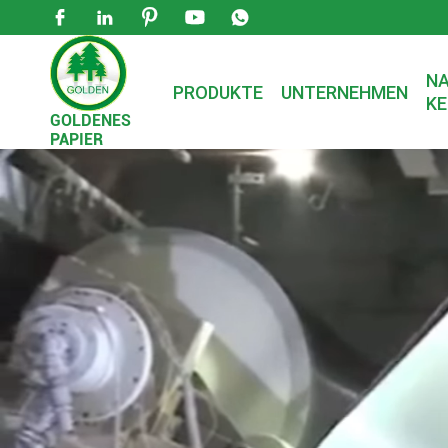





NA
PRODUKTE
UNTERNEHMEN
KE
GOLDENES
PAPIER