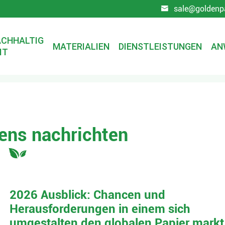
sale@goldenp

CHHALTIG
MATERIALIEN
DIENSTLEISTUNGEN
AN
IT
chten
ns nachrichten
2026 Ausblick: Chancen und
Herausforderungen in einem sich
umgestalten den globalen Papier markt