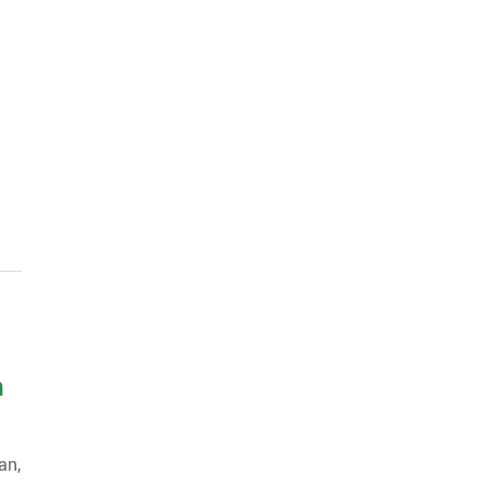
n
an,