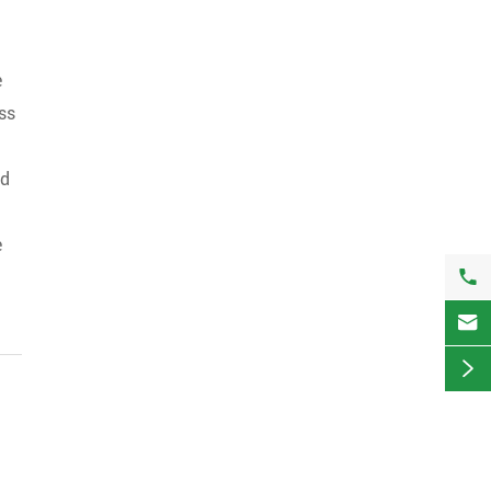
e
ss
nd
e


