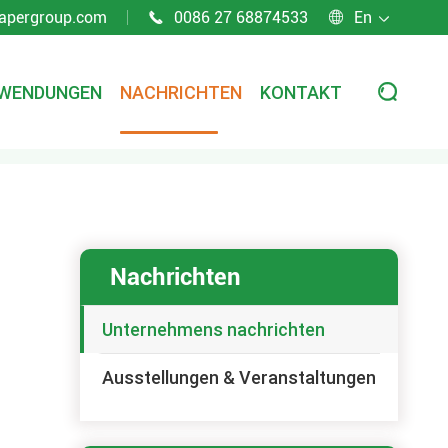
apergroup.com
0086 27 68874533
En



WENDUNGEN
NACHRICHTEN
KONTAKT

Nachrichten
Unternehmens nachrichten
Ausstellungen & Veranstaltungen