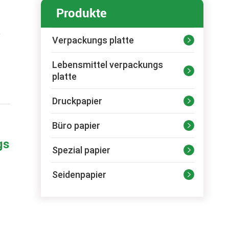
Produkte
r
Verpackungs platte

Lebensmittel verpackungs

platte
Druckpapier

Büro papier

gs
Spezial papier

Seidenpapier
