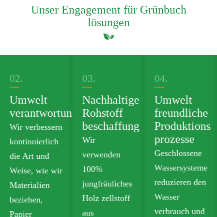
Unser Engagement für Grünbuch
lösungen
02.
03.
04.
Umwelt
Nachhaltige
Umwelt
verantwortung
Rohstoff
freundliche
beschaffung
Produktions
Wir verbessern
prozesse
Wir
kontinuierlich
Geschlossene
verwenden
die Art und
Wassersysteme
100%
Weise, wie wir
reduzieren den
jungfräuliches
Materialien
Wasser
Holz zellstoff
beziehen,
verbrauch und
aus
Papier