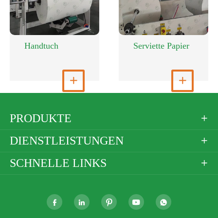
Handtuch
Serviette Papier
Mehr anzeigen

Mehr anzeigen

PRODUKTE

DIENSTLEISTUNGEN

SCHNELLE LINKS





