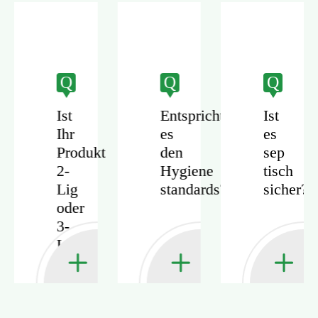
Q
Q
Q
e
Ist
Entspricht
Ist
lien
Ihr
es
es
Produkt
den
sep
2-
Hygiene
tisch
en
Lig
standards?
sicher?
oder
det?
3-
Lig?