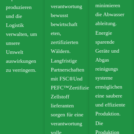
minimieren
verantwortung
produzieren
die Abwasser
bewusst
und die
ableitung.
bewirtschaft
Logistik
Energie
eten,
verwalten, um
sparende
zertifizierten
unsere
Geräte und
Wäldern.
Umwelt
Abgas
Langfristige
auswirkungen
reinigungs
Partnerschaften
zu verringern.
systeme
mit FSC®Und
ermöglichen
PEFC™Zertifizierte
eine saubere
Zellstoff
und effiziente
lieferanten
Produktion.
sorgen für eine
Die
verantwortung
Produktion
volle