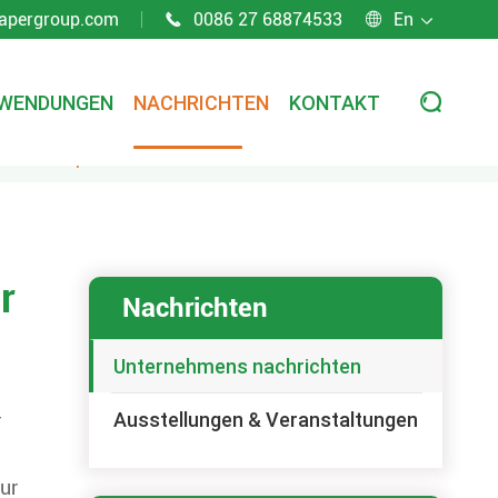
apergroup.com
0086 27 68874533
En



WENDUNGEN
NACHRICHTEN
KONTAKT

und der Exporteur sollten im Voraus Pläne machen
r
Nachrichten
Unternehmens nachrichten
Ausstellungen & Veranstaltungen
r
ur