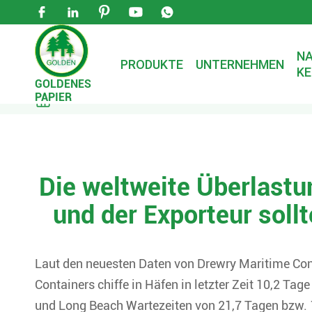





NA
PRODUKTE
UNTERNEHMEN
KE
GOLDENES
PAPIER

Zuhause
Nachrichten
Unternehmens nachri
Die weltweite Überlastu
und der Exporteur sol
Laut den neuesten Daten von Drewry Maritime Consu
Containers chiffe in Häfen in letzter Zeit 10,2 Tag
und Long Beach Wartezeiten von 21,7 Tagen bzw. 