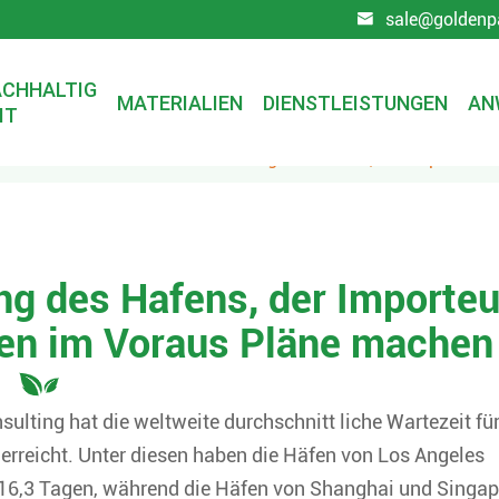
sale@goldenp

CHHALTIG
MATERIALIEN
DIENSTLEISTUNGEN
AN
IT
chten
Die weltweite Überlastung des Hafens, der Importeur 
ng des Hafens, der Importeu
lten im Voraus Pläne machen
lting hat die weltweite durchschnitt liche Wartezeit fü
e erreicht. Unter diesen haben die Häfen von Los Angeles
16,3 Tagen, während die Häfen von Shanghai und Singap