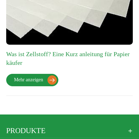
Was ist Zellstoff? Eine Kurz anleitung für Papier
käufer
Mehr anzeigen

PRODUKTE
