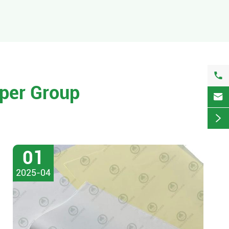

per Group


01
2025-04