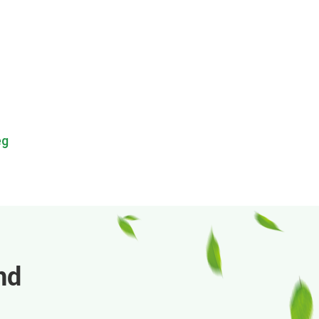
eg
nd