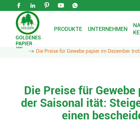





NA
PRODUKTE
UNTERNEHMEN
KE
GOLDENES
PAPIER

Zuhause
Nachrichten
Unternehmens nachri
Die Preise für Gewebe papier im Dezember trotz
Die Preise für Gewebe
der Saisonal ität: Steig
einen bescheid