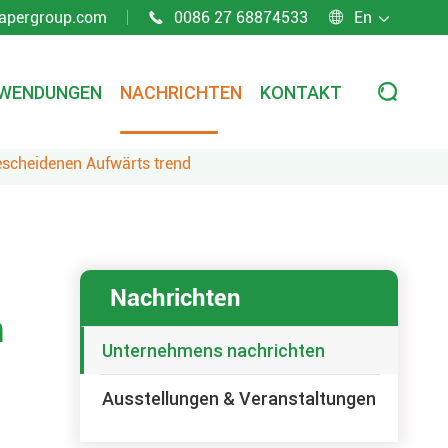
apergroup.com
0086 27 68874533
En



WENDUNGEN
NACHRICHTEN
KONTAKT

bescheidenen Aufwärts trend
Nachrichten
n
Unternehmens nachrichten
Ausstellungen & Veranstaltungen