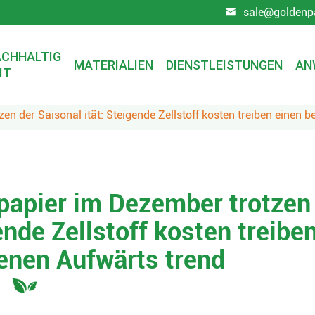
sale@goldenp

CHHALTIG
MATERIALIEN
DIENSTLEISTUNGEN
AN
IT
chten
en der Saisonal ität: Steigende Zellstoff kosten treiben einen 
 papier im Dezember trotzen
ende Zellstoff kosten treibe
enen Aufwärts trend