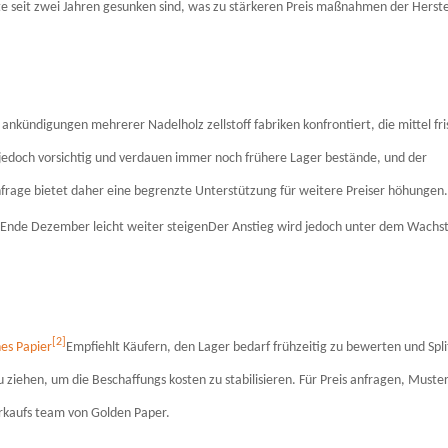
 seit zwei Jahren gesunken sind, was zu stärkeren Preis maßnahmen der Herste
 ankündigungen mehrerer Nadelholz zellstoff fabriken konfrontiert, die mittel fri
n jedoch vorsichtig und verdauen immer noch frühere Lager bestände, und der
hfrage bietet daher eine begrenzte Unterstützung für weitere Preiser höhungen.
is Ende Dezember leicht weiter steigen
Der Anstieg wird jedoch unter dem Wach
[2]
es Papier
Empfiehlt Käufern, den Lager bedarf frühzeitig zu bewerten und Spli
 ziehen, um die Beschaffungs kosten zu stabilisieren. Für Preis anfragen, Muste
Verkaufs team von Golden Paper.