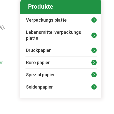
Produkte
Verpackungs platte

%).
Lebensmittel verpackungs

platte
Druckpapier

er
Büro papier

Spezial papier

Seidenpapier
