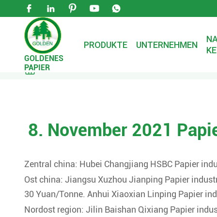





NA
PRODUKTE
UNTERNEHMEN
KE
GOLDENES
PAPIER

Zuhause
Nachrichten
Unternehmens nachri
8. November 2021 Papie
Zentral china: Hubei Changjiang HSBC Papier indu
Ost china: Jiangsu Xuzhou Jianping Papier industr
30 Yuan/Tonne. Anhui Xiaoxian Linping Papier ind
Nordost region: Jilin Baishan Qixiang Papier indus