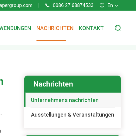
apergroup.com
0086 27 68874533
En



WENDUNGEN
NACHRICHTEN
KONTAKT

n
Nachrichten
Unternehmens nachrichten
,
Ausstellungen & Veranstaltungen
0