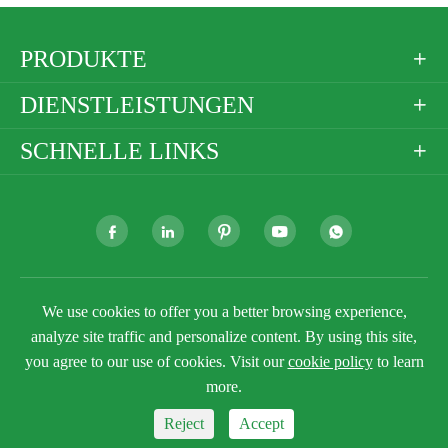
PRODUKTE

DIENSTLEISTUNGEN

SCHNELLE LINKS







Urheberrecht ©
Golden Paper Company Limited
Alle
We use cookies to offer you a better browsing experience,
Rechte vorbehalten.
analyze site traffic and personalize content. By using this site,
Sitemap
Datenschutz richtlinie
you agree to our use of cookies. Visit our
cookie policy
to learn
more.
Reject
Accept


